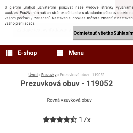
S cieľom uľahčiť užívateľom používať naše webové stránky využívam
cookies. Používaním našich stránok súhlasíte s ukladaním súborov cookie n
Prihlásenie
Nová registrácia
vašom počítači / zariadení. Nastavenia cookies môžete zmeniť v nastaven
vášho prehliadača.
Odmietnuť všetko
Súhlasí
E-shop
Menu
Úvod
»
Prezuvky
»
Prezuvková obuv - 119052
Prezuvková obuv - 119052
Rovná vsuvková obuv
17x