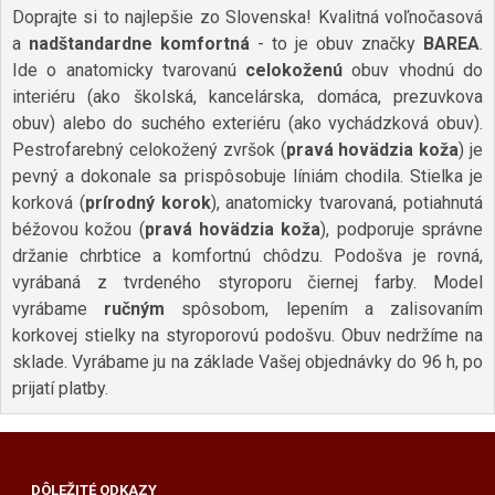
Doprajte si to najlepšie zo Slovenska! Kvalitná voľnočasová
a
nadštandardne komfortná
- to je obuv značky
BAREA
.
Ide o anatomicky tvarovanú
celokoženú
obuv vhodnú do
interiéru (ako školská, kancelárska, domáca, prezuvkova
obuv) alebo do suchého exteriéru (ako vychádzková obuv).
Pestrofarebný celokožený zvršok (
pravá hovädzia koža
) je
pevný a dokonale sa prispôsobuje líniám chodila. Stielka je
korková (
prírodný korok
), anatomicky tvarovaná, potiahnutá
béžovou kožou (
pravá hovädzia koža
), podporuje správne
držanie chrbtice a komfortnú chôdzu. Podošva je rovná,
vyrábaná z tvrdeného styroporu čiernej farby. Model
vyrábame
ručným
spôsobom, lepením a zalisovaním
korkovej stielky na styroporovú podošvu. Obuv nedržíme na
sklade. Vyrábame ju na základe Vašej objednávky do 96 h, po
prijatí platby.
DÔLEŽITÉ ODKAZY