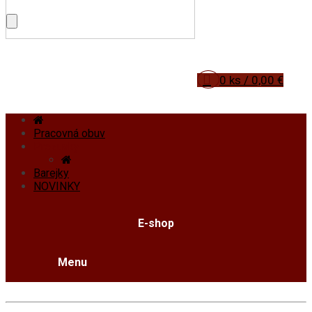
0 ks / 0,00 €
Pracovná obuv
Prezuvky
Barejky
NOVINKY
E-shop
Menu