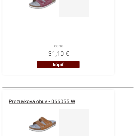
cena
31,10 €
Prezuvková obuv - 066055 W