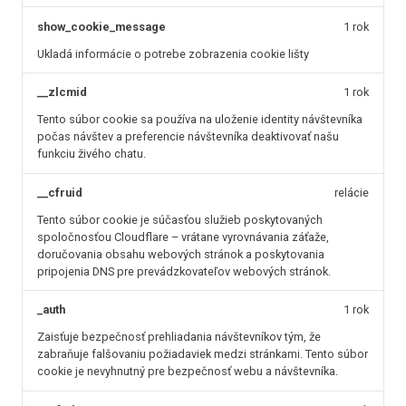
show_cookie_message
1 rok
Ukladá informácie o potrebe zobrazenia cookie lišty
__zlcmid
1 rok
Tento súbor cookie sa používa na uloženie identity návštevníka
počas návštev a preferencie návštevníka deaktivovať našu
funkciu živého chatu.
__cfruid
relácie
Tento súbor cookie je súčasťou služieb poskytovaných
spoločnosťou Cloudflare – vrátane vyrovnávania záťaže,
doručovania obsahu webových stránok a poskytovania
pripojenia DNS pre prevádzkovateľov webových stránok.
_auth
1 rok
Zaisťuje bezpečnosť prehliadania návštevníkov tým, že
zabraňuje falšovaniu požiadaviek medzi stránkami. Tento súbor
cookie je nevyhnutný pre bezpečnosť webu a návštevníka.