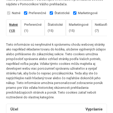
nájdete v Pomocníkovi Vášho prehliadača.
Nutné
Preferenčné
Štatistické
Marketingové
Nutné
Preferenčné
Štatistické
Marketingové
Neklasifikov
(13)
(1)
(15)
(15)
(7)
Tieto informácie sú nevyhnutné k správnemu chodu webovej stránky
ako napríklad vkladanie tovaru do košíka, uloženie vyplnených údajov
alebo prihlásenie do zákazníckej sekcie.
Tieto cookies umožnia
prispôsobiť správanie alebo vzhľad stránky podľa Vašich potrieb,
napríklad voľba jazyka.
Vďaka týmto cookies môžu majitelia aj
developeri webu viac porozumieť správaniu užívateľov a vyvijať
stránku tak, aby bola čo najviac prozákaznícka. Teda aby ste čo
najrýchlejšie našli hľadaný tovar alebo čo najľahšie dokončili jeho
nákup.
Tieto informácie umožnia personalizovať zobrazenie ponúk
priamo pre Vás vďaka historickej skúsenosti prehliadania
predchádzajúcich stránok a ponúk.
Tieto cookies zatiaľ neboli
roztriedené do vlastnej kategórie.
Účel
Vypršanie