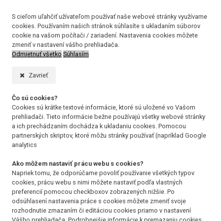
S cieľom uľahčiť užívateľom používať naše webové stránky využívame
cookies. Používaním našich stránok súhlasíte s ukladaním súborov
cookie na vašom počítači / zariadení. Nastavenia cookies môžete
zmeniť v nastavení vášho prehliadača.
Odmietnuť všetko
Súhlasím
Zavrieť
Čo sú cookies?
Cookies sú krátke textové informácie, ktoré sú uložené vo Vašom
prehliadači. Tieto informácie bežne používajú všetky webové stránky
a ich prechádzaním dochádza k ukladaniu cookies. Pomocou
partnerských skriptov, ktoré môžu stránky používať (napríklad Google
analytics
Ako môžem nastaviť prácu webu s cookies?
Napriek tomu, že odporúčame povoliť používanie všetkých typov
cookies, prácu webu s nimi môžete nastaviť podľa vlastných
preferencií pomocou checkboxov zobrazených nižšie. Po
odsúhlasení nastavenia práce s cookies môžete zmeniť svoje
rozhodnutie zmazaním či editáciou cookies priamo v nastavení
Vášho prehliadača. Podrobnejšie informácie k premazaniu cookies