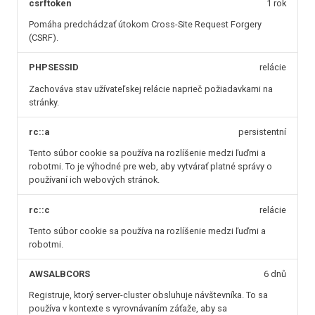
csrftoken
1 rok
Pomáha predchádzať útokom Cross-Site Request Forgery
(CSRF).
PHPSESSID
relácie
Zachováva stav užívateľskej relácie naprieč požiadavkami na
stránky.
rc::a
persistentní
Tento súbor cookie sa používa na rozlíšenie medzi ľuďmi a
robotmi. To je výhodné pre web, aby vytvárať platné správy o
používaní ich webových stránok.
rc::c
relácie
Tento súbor cookie sa používa na rozlíšenie medzi ľuďmi a
robotmi.
AWSALBCORS
6 dnů
Registruje, ktorý server-cluster obsluhuje návštevníka. To sa
používa v kontexte s vyrovnávaním záťaže, aby sa