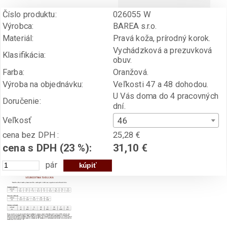
Číslo produktu:
026055 W
Výrobca:
BAREA s.r.o.
Materiál:
Pravá koža, prírodný korok.
Vychádzková a prezuvková
Klasifikácia:
obuv.
Farba:
Oranžová.
Výroba na objednávku:
Veľkosti 47 a 48 dohodou.
U Vás doma do 4 pracovných
Doručenie:
dní.
Veľkosť
46
cena bez DPH :
25,28 €
cena s DPH (23 %):
31,10 €
pár