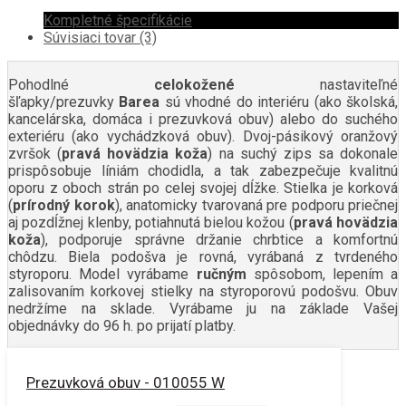
Kompletné špecifikácie
Súvisiaci tovar (3)
Pohodlné
celokožené
nastaviteľné
šľapky/prezuvky
Barea
sú vhodné do interiéru (ako školská,
kancelárska, domáca i prezuvková obuv) alebo do suchého
exteriéru (ako vychádzková obuv). Dvoj-pásikový oranžový
zvršok (
pravá hovädzia koža
) na suchý zips sa dokonale
prispôsobuje líniám chodidla, a tak zabezpečuje kvalitnú
oporu z oboch strán po celej svojej dĺžke. Stielka je korková
(
prírodný korok
), anatomicky tvarovaná pre podporu priečnej
aj pozdĺžnej klenby, potiahnutá bielou kožou (
pravá hovädzia
koža
), podporuje správne držanie chrbtice a komfortnú
chôdzu. Biela podošva je rovná, vyrábaná z tvrdeného
styroporu. Model vyrábame
ručným
spôsobom, lepením a
zalisovaním korkovej stielky na styroporovú podošvu. Obuv
nedržíme na sklade. Vyrábame ju na základe Vašej
objednávky do 96 h. po prijatí platby.
Prezuvková obuv - 010055 W